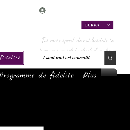
Connexion
EUR (€)
For more speed, do not hesitate to
type your search to check if we have
idélité
it in stock!
Programme de fidélité
Plus