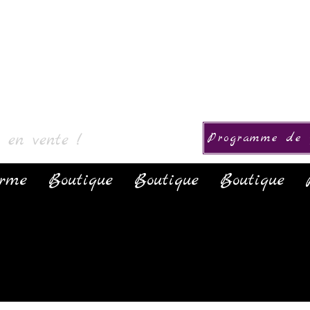
ction
s en vente !
Programme de f
orme
Boutique
Boutique
Boutique