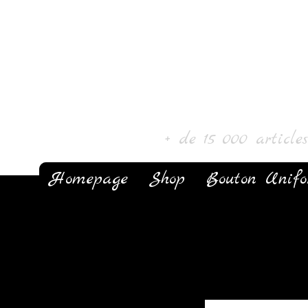
Laur' Art & Colle
+ de 15 000 article
Homepage
Shop
Bouton Unif