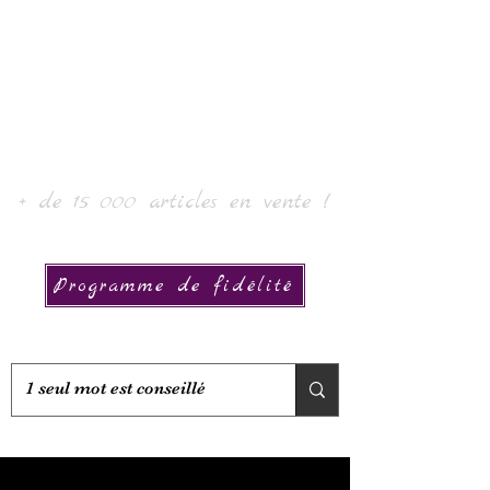
Laur' Art & Collection
+ de 15 000 articles en vente !
Programme de fidélité