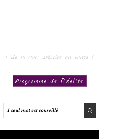
Laur' Art & Collection
+ de 15 000 articles en vente !
Programme de fidélité