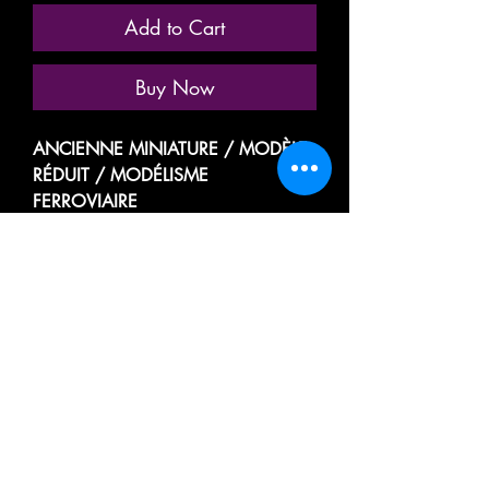
Add to Cart
Buy Now
ANCIENNE MINIATURE / MODÈLE
RÉDUIT / MODÉLISME
FERROVIAIRE
MARQUE: FRANCE TRAINS
RÉFÉRENCE N° 280 ( MODÈLE
TRÈS PEU COURANT )
VOITURE VOYAGEUR PASSAGER
GRANDES LIGNES
A RIVETS
MIXTE
2eme CLASSE A 3
COMPARTIMENTS
/