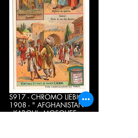
S917 - CHROMO LIEBIG -
1908 - " AFGHANISTAN "
: KABOUL, MOSQUEE
D'AOHMED SHAH -
Price
€4.00