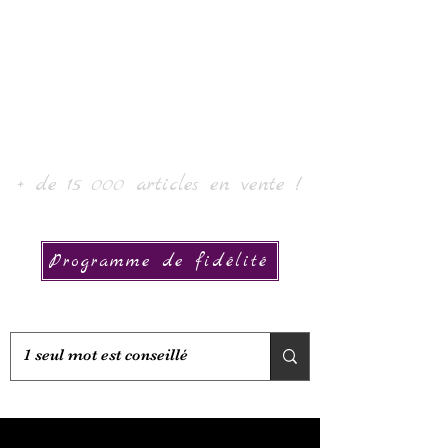
Laur' Art & Collection
+ de 15 000 articles en vente !
Programme de fidélité