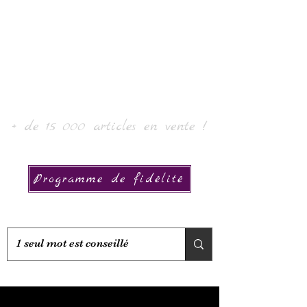
Laur' Art & Collection
+ de 15 000 articles en vente !
Programme de fidélité