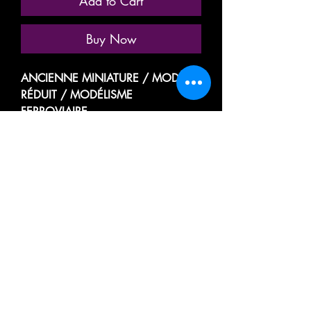
Add to Cart
Buy Now
ANCIENNE MINIATURE / MODÈLE
RÉDUIT / MODÉLISME
FERROVIAIRE
MARQUE: TRAM (EX FRANCE
TRAINS / FUTUR JOUEF PRESTIGE )
RÉFÉRENCE N° 2126
VOITURE VOYAGEUR PASSAGER
TOURISME
MIXTE 1ere et 2eme CLASSE
AVEC CABINE / GUÉRITE / VIGIE
DE LA SOCIÉTÉ NATIONALE DES
CHEMINS DE FER FRANÇAIS
SNCF A3B5 tyf
513691