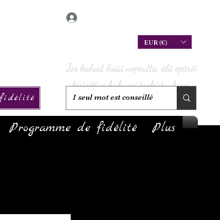
Connexion
EUR (€)
Jos haluat lisää nopeutta, älä epäröi
kirjoittaa hakuasi tarkistaaksesi,
idélité
onko sitä varastossa!
Programme de fidélité
Plus