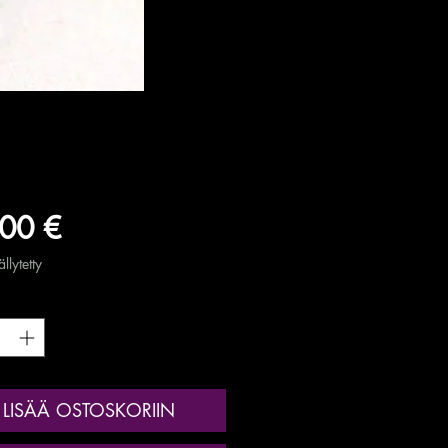
Hinta
00 €
llytetty
*
LISÄÄ OSTOSKORIIN