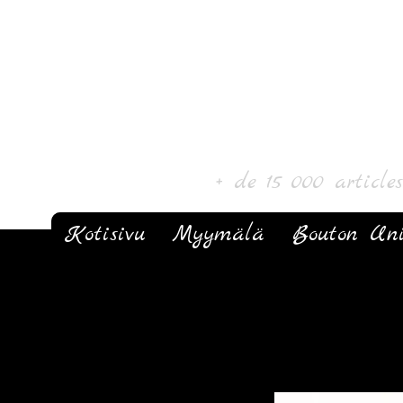
Laurin taide ja k
+ de 15 000 article
Kotisivu
Myymälä
Bouton Un