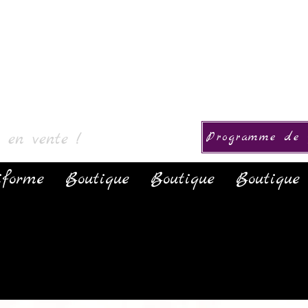
okoelma
s en vente !
Programme de f
iforme
Boutique
Boutique
Boutique