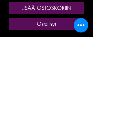
LISÄÄ OSTOSKORIIN
Osta nyt
ANCIENNE MINIATURE / MODÈLE
RÉDUIT / MODÉLISME
FERROVIAIRE
MARQUE: CPMR : Compagnie Privé
de Modèles Réduits
RÉFÉRENCE: 107
VOITURE VOYAGEUR, PASSAGER,
TOURISME
2eme CLASSE
DE LA SOCIÉTÉ NATIONALE DES
CHEMINS DE FER FRANÇAIS
SNCF
56035