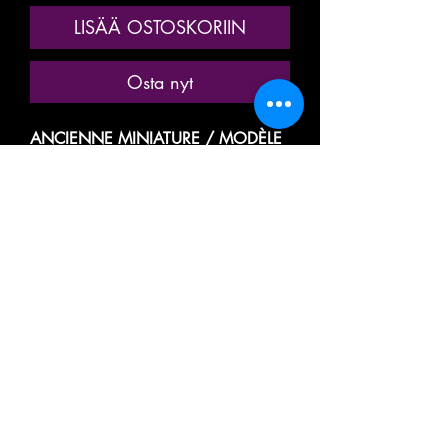
LISÄÄ OSTOSKORIIN
Osta nyt
ANCIENNE MINIATURE / MODÈLE
RÉDUIT / MODÉLISME
FERROVIAIRE
MARQUE: FLEISCHMANN
RÉFÉRENCE N° 1306
LOCOTRACTEUR, LOCOMOTIVE
MOTRICE DIESEL DE MANŒUVRE
TYPE Bo
DES CHEMINS DE FER ALLEMAND
DE LA DEUTSCHE BAHN
1306
ALIMENTATION: COURANT
CONTINUE / CC / 2 RAILS