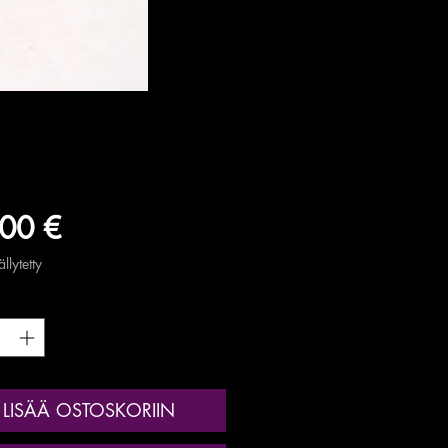
Hinta
00 €
llytetty
*
LISÄÄ OSTOSKORIIN