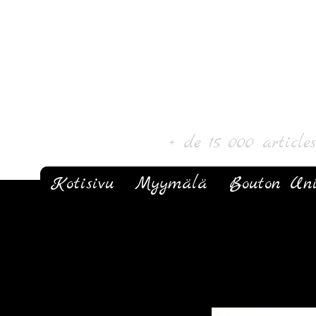
Laurin taide ja k
+ de 15 000 article
Kotisivu
Myymälä
Bouton Un