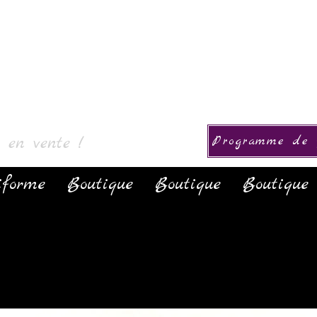
okoelma
s en vente !
Programme de f
iforme
Boutique
Boutique
Boutique