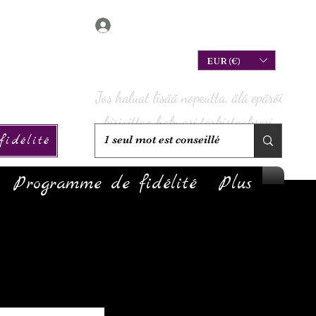
Connexion
EUR (€)
Jos haluat lisää nopeutta, älä epäröi
kirjoittaa hakuasi tarkistaaksesi,
idélité
onko sitä varastossa!
Programme de fidélité
Plus