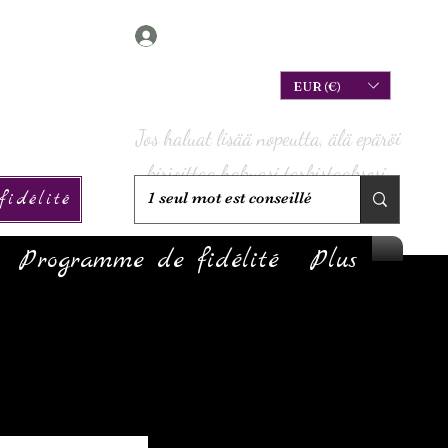
Connexion
EUR (€)
Jos haluat lisää nopeutta, älä epäröi
kirjoittaa hakuasi tarkistaaksesi,
idélité
onko sitä varastossa!
Programme de fidélité
Plus