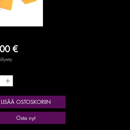
Hinta
00 €
llytetty
*
LISÄÄ OSTOSKORIIN
Osta nyt