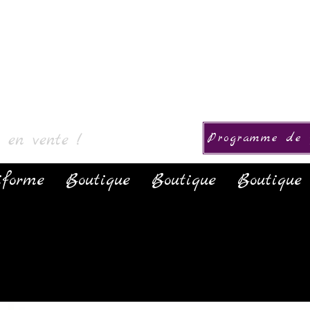
okoelma
s en vente !
Programme de f
iforme
Boutique
Boutique
Boutique