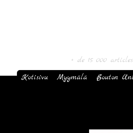
Laurin taide ja k
+ de 15 000 article
Kotisivu
Myymälä
Bouton Un