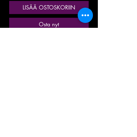
LISÄÄ OSTOSKORIIN
Osta nyt
ANCIENNE MINIATURE / MODÈLE
RÉDUIT / MODÉLISME
FERROVIAIRE
MARQUE: JOUEF
RÉFÉRENCE N° 463
VOITURE VOYAGEUR / PASSAGER
/ TOURISME
1ere CLASSE
A COMPARTIMENTS
TYPE DEV INOX
DE LA SOCIÉTÉ NATIONALE DES
CHEMINS DE FER FRANÇAIS
SNCF A8 myfi
+ AMÉNAGEMENT INTÉRIEUR