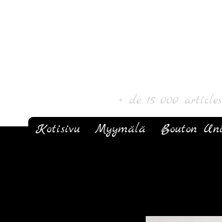
Laurin taide ja k
+ de 15 000 article
Kotisivu
Myymälä
Bouton Un