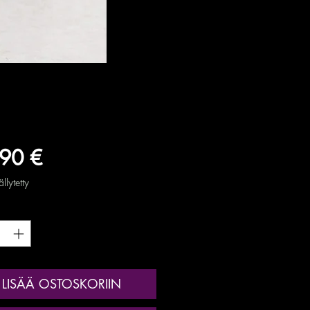
Hinta
90 €
llytetty
*
LISÄÄ OSTOSKORIIN