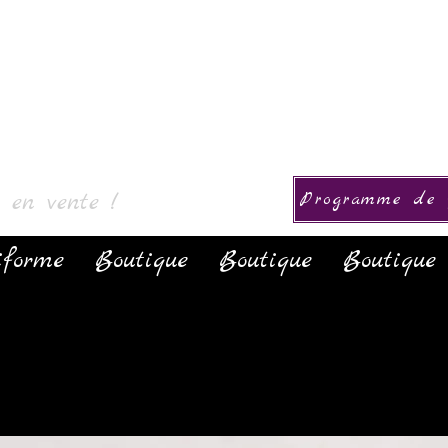
okoelma
s en vente !
Programme de f
iforme
Boutique
Boutique
Boutique