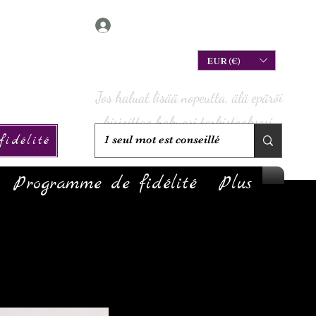
Connexion
EUR (€)
Jos haluat lisää nopeutta, älä epäröi
kirjoittaa hakuasi tarkistaaksesi,
idélité
onko sitä varastossa!
Programme de fidélité
Plus