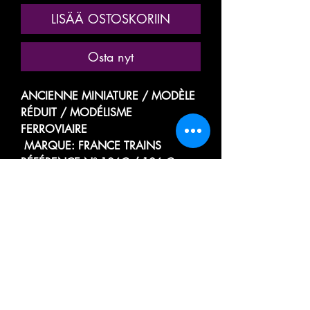
LISÄÄ OSTOSKORIIN
Osta nyt
ANCIENNE MINIATURE / MODÈLE
RÉDUIT / MODÉLISME
FERROVIAIRE
MARQUE: FRANCE TRAINS
RÉFÉRENCE N° 106C / 106 C
(8896)
MODÈLE TRÈS RARE AUCUN
ACTUELLEMENT EN VENTE !
WAGON AVEC PLATEFORME A
TRÉMIE HOUILLER
MINÉRALIER / WHEEL HOPPER / A
BALLAST
AVEC SON CHARGEMENT DE