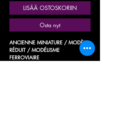
LISÄÄ OSTOSKORIIN
Osta nyt
ANCIENNE MINIATURE / MODÈLE
RÉDUIT / MODÉLISME
FERROVIAIRE
MARQUE: FRANCE TRAINS
RÉFÉRENCE N° 263 ( RARE
MODÈLE ! )
VOITURE VOYAGEUR PASSAGER
GRANDES LIGNES
WAGON COUCHETTES et
TOILETTES
FOURGON LIT DORTOIR WC /
CARROZZA CON LETTI / SLEEPING
CAR / SCHLAFWAGEN /