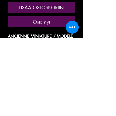
LISÄÄ OSTOSKORIIN
Osta nyt
ANCIENNE MINIATURE / MODÈLE
RÉDUIT / MODÉLISME
FERROVIAIRE
MARQUE: MMM RG
MODÈLE TRÈS PEU COURANT
WAGON DORTOIR RÉFECTOIRE
VOITURE VOYAGEUR, PASSAGER,
TOURISME
WAGON LIT VOITURE COUCHETTE
/ CARROZZA CON LETTI /
SLEEPING CAR / SCHLAFWAGEN /
KAINAMAZA