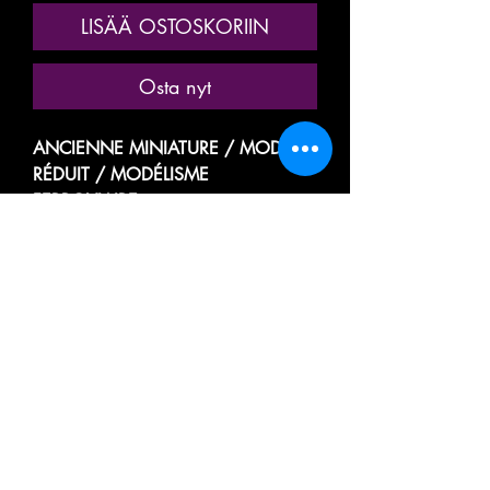
LISÄÄ OSTOSKORIIN
Osta nyt
ANCIENNE MINIATURE / MODÈLE
RÉDUIT / MODÉLISME
FERROVIAIRE
MARQUE: ROCO
REF. N° 44322A, 44322 A
WAGON A BESTIAUX / BÉTAILLÈRE
TRANSPORT BÉTAIL DE PETITS
ANIMAUX VIVANTS
FOURGON COUVERT A CLAIRES
VOIES
DE LA SOCIÉTÉ NATIONALE DES
CHEMINS DE FER FRANÇAIS
SNCF
21 87 210 4 240-4