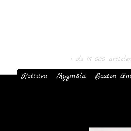
Laurin taide ja k
+ de 15 000 article
Kotisivu
Myymälä
Bouton Un