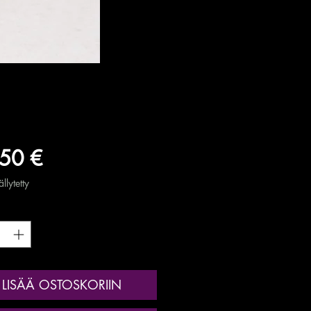
Hinta
50 €
llytetty
*
LISÄÄ OSTOSKORIIN