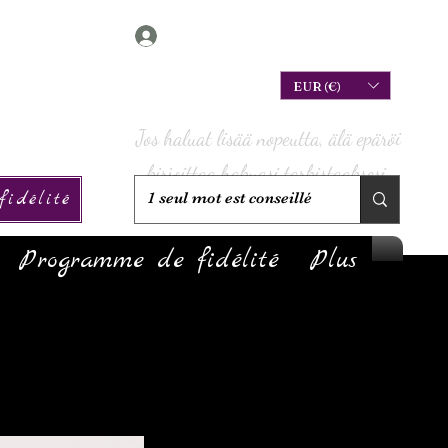
Connexion
EUR (€)
Jos haluat lisää nopeutta, älä epäröi
kirjoittaa hakuasi tarkistaaksesi,
idélité
onko sitä varastossa!
Programme de fidélité
Plus