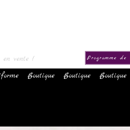
okoelma
s en vente !
Programme de f
iforme
Boutique
Boutique
Boutique