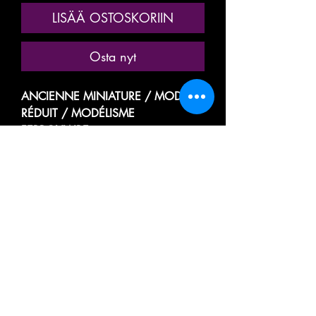
LISÄÄ OSTOSKORIIN
Osta nyt
ANCIENNE MINIATURE / MODÈLE
RÉDUIT / MODÉLISME
FERROVIAIRE
MARQUE: TRAM ( EX FRANCE
TRAINS / FUTUR JOUEF PRESTIGE )
RÉFÉRENCE N° 2620
BUREAU AMBULANT / WAGON
POSTES
VOITURE ALLÈGE POSTALE
FOURGON TRANSPORT
MARCHANDISES POSTAL
PARIS
DE LA SOCIÉTÉ NATIONALE DES