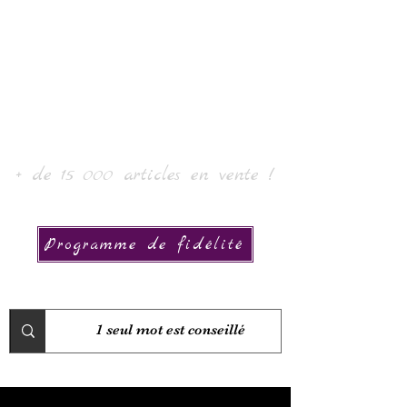
Laur' Art & Collection
+ de 15 000 articles en vente !
Programme de fidélité