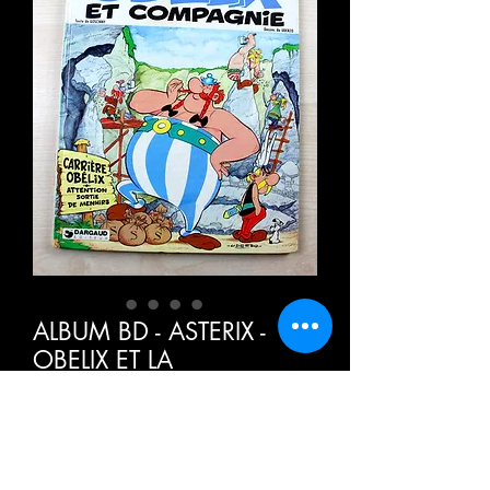
ALBUM BD - ASTERIX -
OBELIX ET LA
COMPAGNIE - EO 1976 -
DARGAUD - GOSCINNY -
EXC
מחי