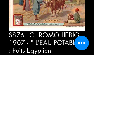
S876 - CHROMO LIEBIG -
1907 - " L'EAU POTABLE "
: Puits Egyptien
מחי
כולל מע״מ
כמות
*
הוספה לסל
לקנייה מהירה