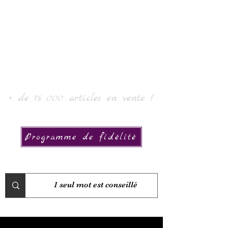
Laur' Art & Collection
+ de 15 000 articles en vente !
Programme de fidélité