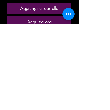
Aggiungi al carrello
Acquista ora
ANCIENNE MINIATURE / MODÈLE
RÉDUIT / MODÉLISME
FERROVIAIRE
MARQUE: FLEISCHMANN
RÉFÉRENCE N° 5184K / 5184 K
VOITURE VOYAGEUR PASSAGER
INTERCITÉ
2eme CLASSE
TYPE IC / EC
DES CHEMINS DE FER ALLEMAND
DEUTSCHE BAHN / DEUTSCHE
BUNDESBAHN
DB