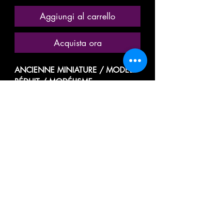
Aggiungi al carrello
Acquista ora
ANCIENNE MINIATURE / MODÈLE
RÉDUIT / MODÉLISME
FERROVIAIRE
MARQUE: FRANCE TRAINS
RÉFÉRENCE N° 271
VOITURE VOYAGEUR PASSAGER
GRANDES LIGNES
A RIVETS
1ere CLASSE
A 8 COMPARTIMENTS
TYPE OCEM / U.I.C.
DE LA SOCIÉTÉ NATIONALE DES
CHEMINS DE FER FRANÇAIS