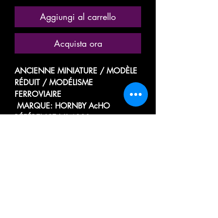
Aggiungi al carrello
Acquista ora
ANCIENNE MINIATURE / MODÈLE
RÉDUIT / MODÉLISME
FERROVIAIRE
MARQUE: HORNBY AcHO
RÉFÉRENCE N° 6380
LOCOMOTIVE MOTRICE
ÉLECTRIQUE
TYPE Bo Bo
DE LA SOCIÉTÉ NATIONALE DES
CHEMINS DE FER FRANÇAIS
SNCF
BB 16009
/!\ MOTEUR TESTÉ, FONCTIONNE