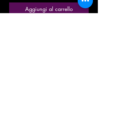
Aggiungi al carrello
Acquista ora
ANCIENNE MINIATURE / MODÈLE
RÉDUIT / MODÉLISME
FERROVIAIRE
MARQUE: MECCANO HORNBY
RAIL D' AIGUILLAGE DROIT A
GAUCHE
MANUEL / MÉCANIQUE
SYSTÈME EN 3 RAILS
TOUT EN MÉTAL
ÉPOQUE II
ÉCHELLE / SCALE: O / 0 - 1/48e
ÉCARTEMENT: 32 / 35mm
LONGUEUR DU RAIL DROIT (sans