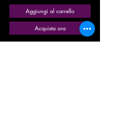
Aggiungi al carrello
Acquista ora
ANCIENNE MINIATURE / MODÈLE
RÉDUIT / MODÉLISME
FERROVIAIRE
MARQUE: HORNBY MECCANO
REF. RS 691 / RS691
WAGON PLAT, PLATEFORME PORTE
TONNEAUX
( TONNEAU EN BOIS )
TRANSPORT DE MARCHANDISE
LIQUIDE, VINS, ALCOOL
EN MÉTAL
ÉPOQUE III, 1940-50
A 2 ESSIEUX