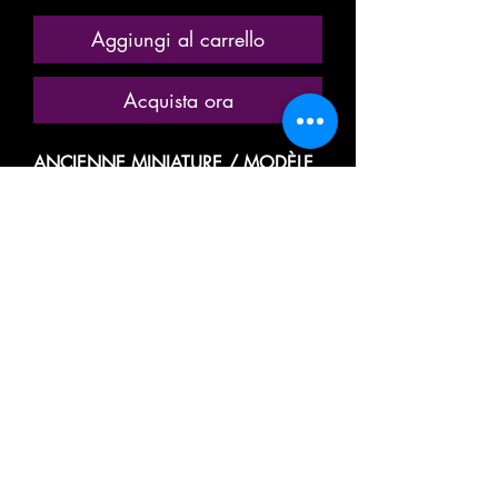
Aggiungi al carrello
Acquista ora
ANCIENNE MINIATURE / MODÈLE
RÉDUIT / MODÉLISME
FERROVIAIRE
MARQUE: JEP / J. de P. / JOUET DE
PARIS
REF. N° 4687
WAGON A BESTIAUX / BÉTAILLÈRE
FOURGON TRANSPORT BÉTAIL
ANIMAUX
AVEC PORTE LATÉRALE
COULISSANTE / A GLISSIÈRE
WAGON AVEC GRUE PIVOTANTE,
TREUIL POULIE