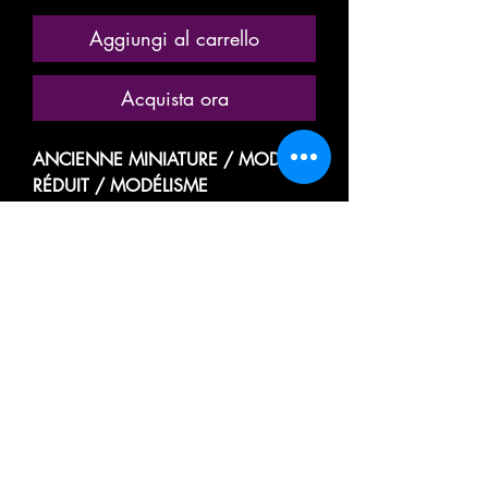
Aggiungi al carrello
Acquista ora
ANCIENNE MINIATURE / MODÈLE
RÉDUIT / MODÉLISME
FERROVIAIRE
MARQUE: JOUEF
RÉFÉRENCE N° 5600
VOITURE VOYAGEUR, PASSAGER /
WAGON RESTAURANT /
SPEISEWAGEN / DINING CAR
N° 4216
CIWL / SNCF
COMPAGNIE INTERNATIONALE
DES WAGONS LITS ET DES
GRANDS EXPRESS EUROPEENS