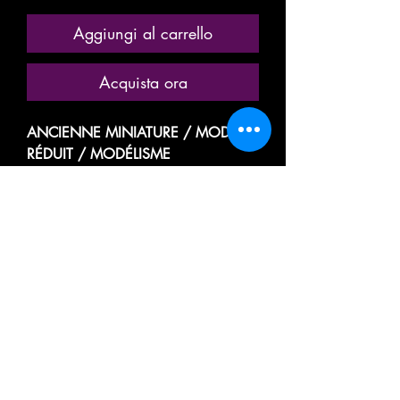
Aggiungi al carrello
Acquista ora
ANCIENNE MINIATURE / MODÈLE
RÉDUIT / MODÉLISME
FERROVIAIRE
MARQUE: JOUEF CHAMPAGNOLE
RÉFÉRENCE N° 6480
WAGON FIN DE CONVOI /
FOURGON DE QUEUE /
FOURGON-FREIN / CABOOSE /
CAMBUSE
TYPE M
(PORTE LATÉRALE FIXE NON
COULISSANTE)
TRANSPORT DE MARCHANDISES