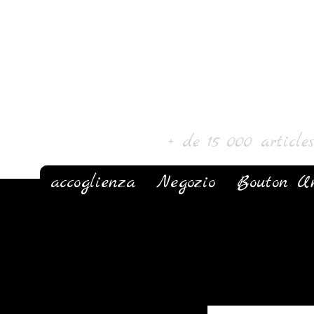
Laur' Arte e 
+ de 15 000 article
accoglienza
Negozio
Bouton U