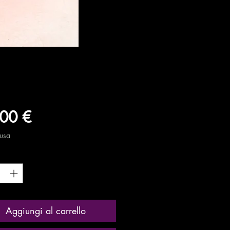
Prezzo
00 €
lusa
tà
*
Aggiungi al carrello