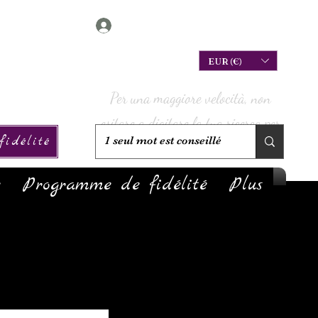
Connexion
EUR (€)
Per una maggiore velocità, non
esitare a digitare la tua ricerca per
idélité
verificare se è disponibile!
e
Programme de fidélité
Plus