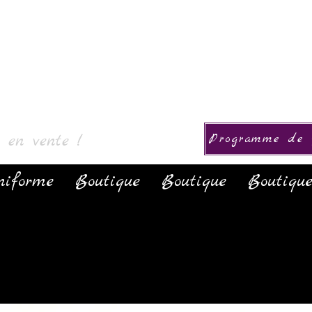
Collezione
s en vente !
Programme de f
niforme
Boutique
Boutique
Boutiqu