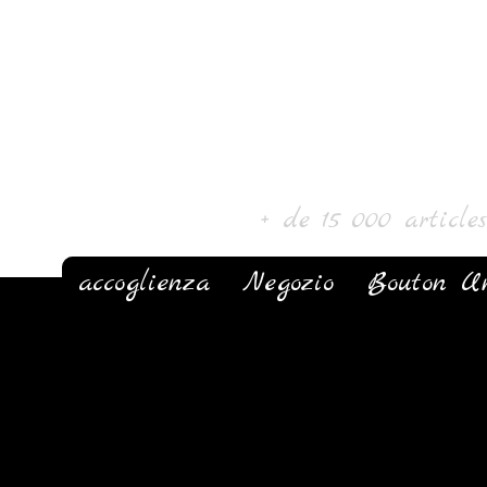
Laur' Arte e 
+ de 15 000 article
accoglienza
Negozio
Bouton U