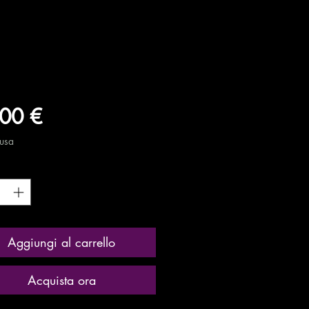
Prezzo
00 €
lusa
tà
*
Aggiungi al carrello
Acquista ora