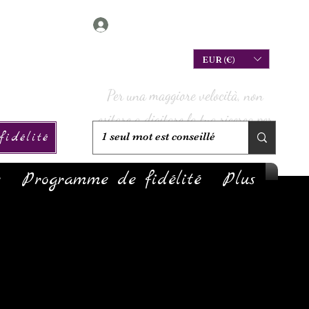
Connexion
EUR (€)
Per una maggiore velocità, non
esitare a digitare la tua ricerca per
idélité
verificare se è disponibile!
e
Programme de fidélité
Plus