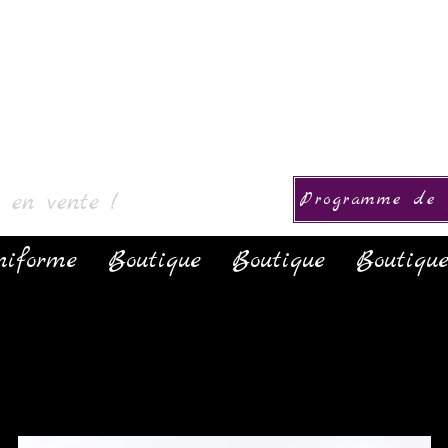
Collezione
s en vente !
Programme de f
niforme
Boutique
Boutique
Boutiqu