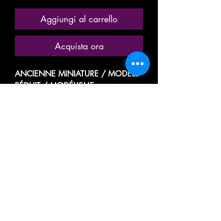
Aggiungi al carrello
Acquista ora
ANCIENNE MINIATURE / MODÈLE
RÉDUIT / MODÉLISME
FERROVIAIRE
MARQUE: BUDDY L OUTDOOR
RÉFÉRENCE N° 1002
MODÈLE TRÈS PEU COURANT
WAGON CITERNE /
KESSELWAGEN
WAGON PLAT, PLATEFORME /
PORTE CUVE, RÉSERVOIR
TRANSPORT DE MARCHANDISES
LIQUIDE OU GAZEUX DE PRODUITS
CHIMIQUE ET PÉTROLIER: PÉTROLE