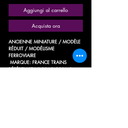
Aggiungi al carrello
Acquista ora
ANCIENNE MINIATURE / MODÈLE
RÉDUIT / MODÉLISME
FERROVIAIRE
MARQUE: FRANCE TRAINS
RÉFÉRENCE N° 106C / 106 C
(8896)
MODÈLE TRÈS RARE AUCUN
ACTUELLEMENT EN VENTE !
WAGON AVEC PLATEFORME A
TRÉMIE HOUILLER
MINÉRALIER / WHEEL HOPPER / A
BALLAST
AVEC SON CHARGEMENT DE