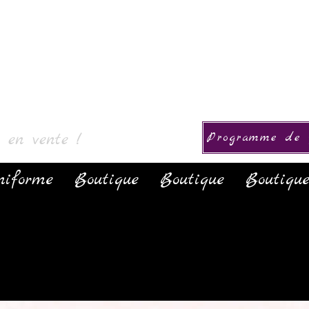
Collezione
s en vente !
Programme de f
niforme
Boutique
Boutique
Boutiqu