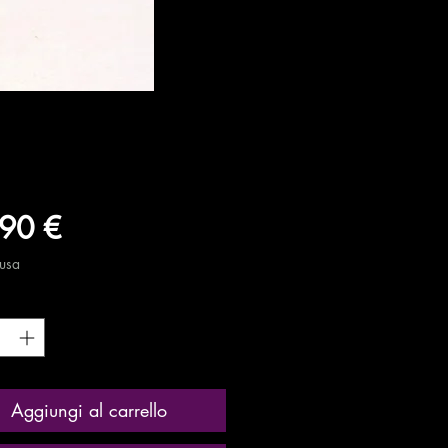
Prezzo
90 €
lusa
tà
*
Aggiungi al carrello