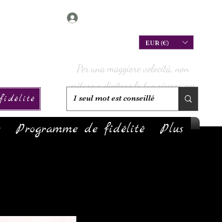
Connexion
EUR (€)
Per una maggiore velocità, non
esitare a digitare la tua ricerca per
idélité
verificare se è disponibile!
e
Programme de fidélité
Plus