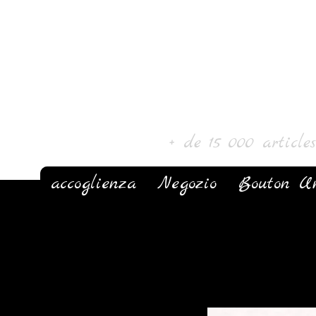
Laur' Arte e 
+ de 15 000 article
accoglienza
Negozio
Bouton U