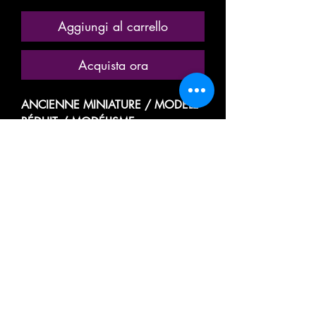
Aggiungi al carrello
Acquista ora
ANCIENNE MINIATURE / MODÈLE
RÉDUIT / MODÉLISME
FERROVIAIRE
MARQUE: HORNBY MECCANO
RÉFÉRENCE " M "
MODÈLE PEU COURANT
VOITURE VOYAGEUR, PASSAGER
WAGON SALON / RESTAURANT
PULLMAN
CIWL
COMPAGNIE INTERNATIONALE
DES WAGONS LITS ET DES
GRANDS EXPRESS EUROPEENS