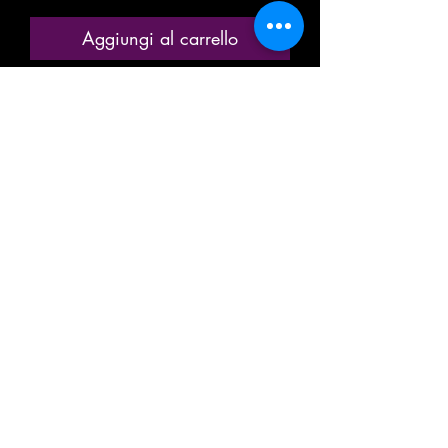
Aggiungi al carrello
Acquista ora
ANCIENNE MINIATURE / MODÈLE
RÉDUIT / MODÉLISME
FERROVIAIRE
MARQUE: ???
RÉFÉRENCE N° ???
RARE MAQUETTE
3 ÉCHAFAUDAGE, ÉCHAFAUD
POUR TRAVAUX DE
CONSTRUCTION, RESTAURATION
D'HABITATION, ÉDIFICE,
IMMEUBLE, MAISON...etc
DIORAMA / DÉCOR / PAYSAGE