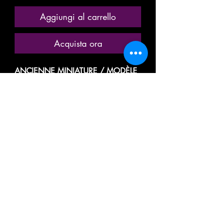
Aggiungi al carrello
Acquista ora
ANCIENNE MINIATURE / MODÈLE
RÉDUIT / MODÉLISME
FERROVIAIRE
MARQUE: MKD
RÉFÉRENCE N° 628
MAISON DU NOTAIRE ( MODÈLE
PEU COURANT)
MAISON AVEC UN ÉTAGE, UN
BALCON TERRASSE, A 2 FAÇADES
VILLA, RÉSIDENCE, HABITATION
RÉSIDENTIELLE MITOYENNE
DIORAMA / DÉCOR / PAYSAGE
POUR CIRCUIT DE TRAIN