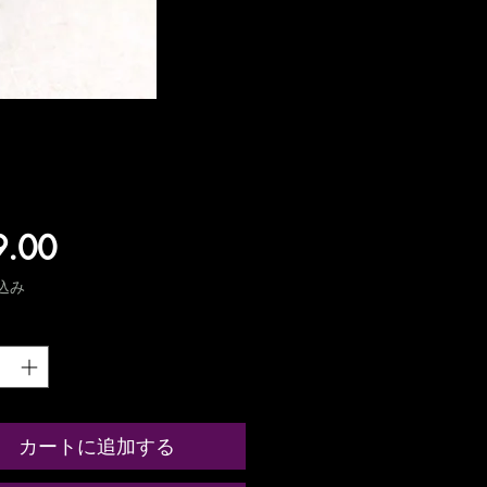
価
9.00
格
込み
カートに追加する