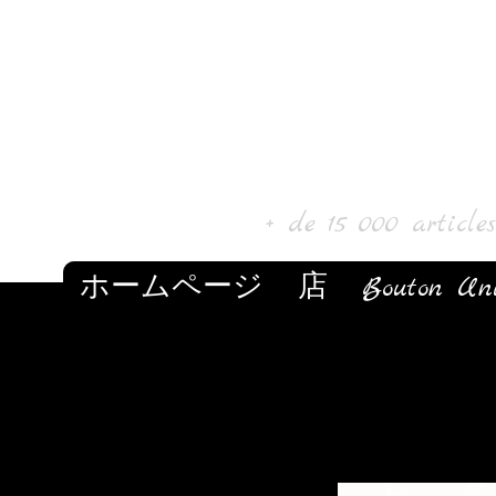
Laur'Art＆Collect
+ de 15 000 article
ホームページ
店
Bouton Un