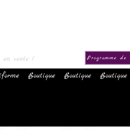
ion
s en vente !
Programme de f
iforme
Boutique
Boutique
Boutique