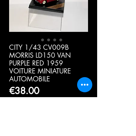
CITY 1/43 CV009B
MORRIS LD150 VAN
PURPLE RED 1959
VOITURE MINIATURE
AUTOMOBILE
価
€38.00
格
消費税込み
数量
*