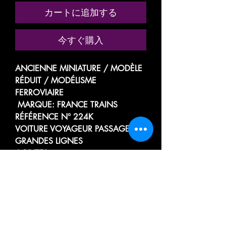
カートに追加する
今すぐ購入
ANCIENNE MINIATURE / MODÈLE
RÉDUIT / MODÉLISME
FERROVIAIRE
MARQUE: FRANCE TRAINS
RÉFÉRENCE N° 224K
VOITURE VOYAGEUR PASSAGER
GRANDES LIGNES
A RIVETS
MIXTE
3e CLASSE A 5 COMPARTIMENTS
/ FOURGON A BAGAGES
TYPE OCEM
A FLANCS LISSE
DE LA SOCIÉTÉ NATIONALE DES