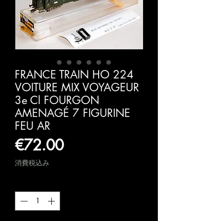
FRANCE TRAIN HO 224
VOITURE MIX VOYAGEUR
3e Cl FOURGON
AMENAGÉ 7 FIGURINE
FEU AR
価
€72.00
格
消費税込み
数量
*