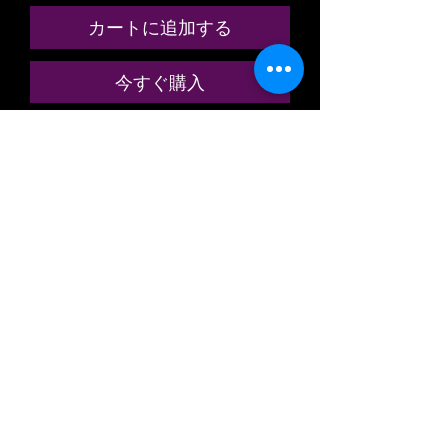
カートに追加する
今すぐ購入
ANCIENNE MINIATURE / MODÈLE
RÉDUIT / MODÉLISME
FERROVIAIRE
MARQUE: FRANCE TRAINS
RÉFÉRENCE N° 221
VOITURE VOYAGEUR PASSAGER
GRANDES LIGNES
A RIVETS
1ere CLASSE
A 8 COMPARTIMENTS
TYPE OCEM
A FLANCS LISSES
DE LA SOCIÉTÉ NATIONALE DES