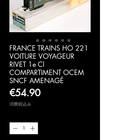
FRANCE TRAINS HO 221
VOITURE VOYAGEUR
RIVET 1e Cl
COMPARTIMENT OCEM
SNCF AMENAGÉ
価
€54.90
格
消費税込み
数量
*