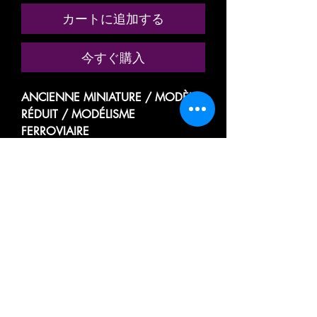
カートに追加する
今すぐ購入
ANCIENNE MINIATURE / MODÈLE
RÉDUIT / MODÉLISME
FERROVIAIRE
MARQUE: MECCANO HORNBY
AcHO
RÉFÉRENCE N° 7104
WAGON CITERNE /
KESSELWAGEN
WAGON PLAT, PLATEFORME /
PORTE CUVE, RÉSERVOIR
FINA
TRANSPORT DE MARCHANDISES
LIQUIDE OU GAZEUX DE PRODUITS