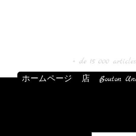
Laur'Art＆Collect
+ de 15 000 article
ホームページ
店
Bouton Un