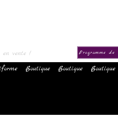
ion
s en vente !
Programme de f
iforme
Boutique
Boutique
Boutique