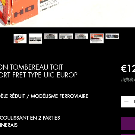
€1
N TOMBEREAU TOIT
RT FRET TYPE UIC EUROP
消費税
数量
*
LE RÉDUIT / MODÉLISME FERROVIAIRE
OULISSANT EN 2 PARTIES
NERAIS