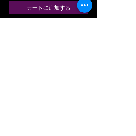
カートに追加する
今すぐ購入
ANCIENNE MINIATURE / MODÈLE
RÉDUIT / MODÉLISME
FERROVIAIRE
MARQUE: MEHANO
LOCOTRACTEUR, LOCOMOTIVE
MOTRICE DIESEL
DE LA COMPAGNIE FERROVIAIRE
AMERICAINE
US SOUTHERN 2060
ALIMENTATION: COURANT
CONTINUE / CC / 2 RAILS
TENSION: 12V
ÉCHELLE / SCALE: HO 1/87 -