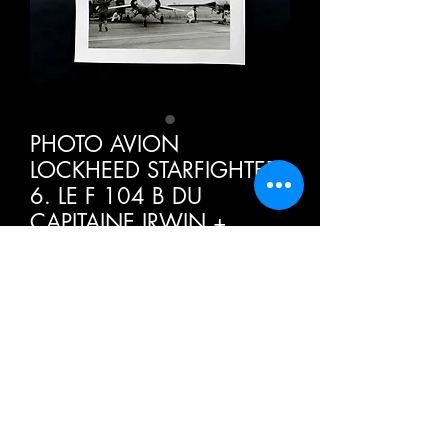
PHOTO AVION
LOCKHEED STARFIGHTER -
6. LE F 104 B DU
CAPITAINE IRWIN +
DESCRIPTIF
価
€22.00
格
消費税込み
数量
*