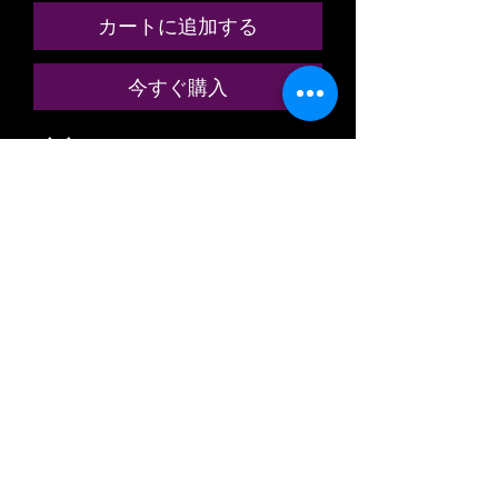
カートに追加する
今すぐ購入
RÉFÉRENCE N° 222 / 2 (RARE
MODÈLE )
WAGON A BAGAGES
FOURGON GRANDES LIGNES
AVEC CABINE / GUÉRITE / VIGIE
1290
CIWL
COMPAGNIE INTERNATIONALE
DES WAGONS LITS ET DES
GRANDS EXPRESS EUROPEENS
INTERNATIONALE EISENBAHN
SCHLAFWAGEN GESELLSCHAFT
A BOGGIES / BOGIES ROUES
ISOLÉES, ESSIEUX ET ROUES