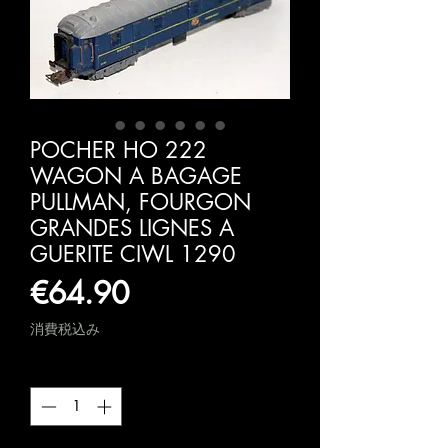
POCHER HO 222
WAGON A BAGAGE
PULLMAN, FOURGON
GRANDES LIGNES A
GUERITE CIWL 1290
価
€64.90
格
消費税込み
数量
*