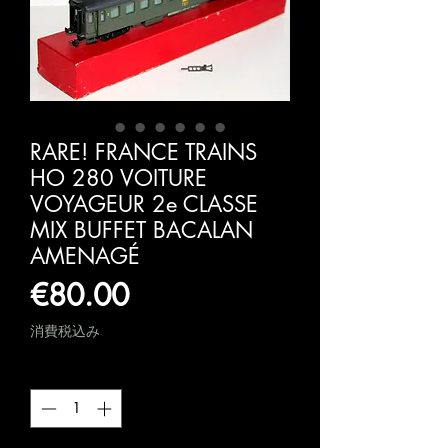
RARE! FRANCE TRAINS
HO 280 VOITURE
VOYAGEUR 2e CLASSE
MIX BUFFET BACALAN
AMENAGÉ
価
€80.00
格
消費税込み
数量
*