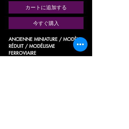
カートに追加する
今すぐ購入
ANCIENNE MINIATURE / MODÈLE
RÉDUIT / MODÉLISME
FERROVIAIRE
MARQUE: FRANCE TRAINS
RÉFÉRENCE N° 280 ( MODÈLE
TRÈS PEU COURANT )
VOITURE VOYAGEUR PASSAGER
GRANDES LIGNES
A RIVETS
MIXTE
2eme CLASSE A 3
COMPARTIMENTS
/