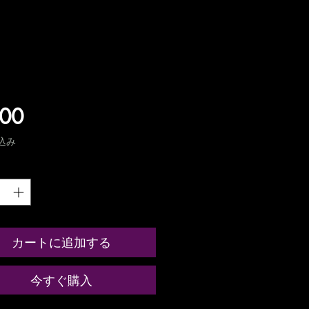
価
.00
格
込み
カートに追加する
今すぐ購入