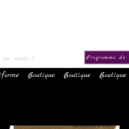
ion
s en vente !
Programme de f
iforme
Boutique
Boutique
Boutique