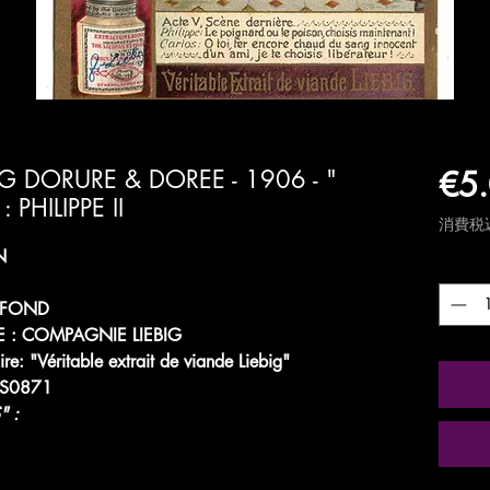
€5
G DORURE & DOREE - 1906 - "
PHILIPPE II
消費税
N
数量
*
 FOND
 : COMPAGNIE LIEBIG
ire: "Véritable extrait de viande Liebig"
 S0871
" :