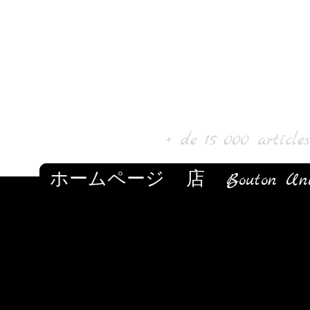
Laur'Art＆Collect
+ de 15 000 article
ホームページ
店
Bouton Un