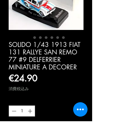
SOLIDO 1/43 1913 FIAT
131 RALLYE SAN REMO
77 #9 DELFERRIER
MINIATURE A DECORER
価
€24.90
格
消費税込み
数量
*