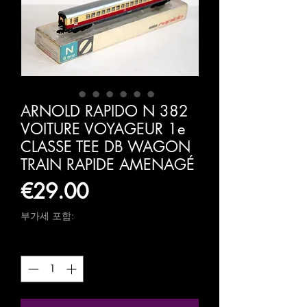
ARNOLD RAPIDO N 382
VOITURE VOYAGEUR 1e
CLASSE TEE DB WAGON
TRAIN RAPIDE AMENAGÉ
가
€29.00
격
부가세 포함:
수량
*