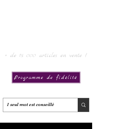
로르 아트 & 컬렉션
+ de 15 000 articles en vente !
Programme de fidélité