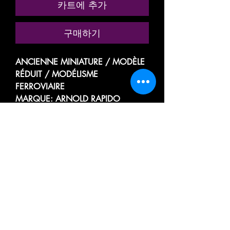
카트에 추가
구매하기
ANCIENNE MINIATURE / MODÈLE
RÉDUIT / MODÉLISME
FERROVIAIRE
MARQUE: ARNOLD RAPIDO
RÉFÉRENCE N° 0382
VOITURE VOYAGEUR, PASSAGER,
TOURISME
TRAIN RAPIDE
1ere CLASSE
TEE, TRANS EUROP EXPRESS
DES CHEMINS DE FER ALLEMAND
LA DEUTSCHE BAHN / DEUTSCHE
BUNDESBAHN
DB 104 21