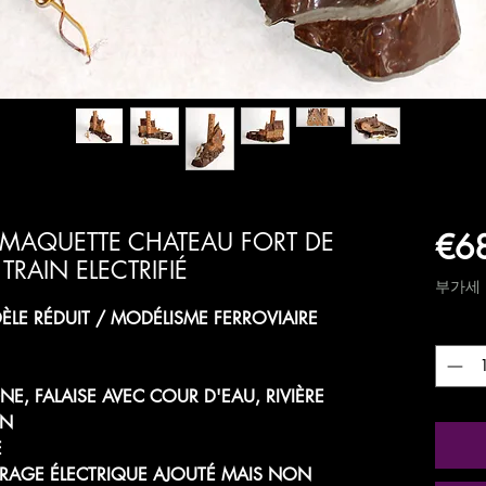
€6
5 MAQUETTE CHATEAU FORT DE
TRAIN ELECTRIFIÉ
부가세 
LE RÉDUIT / MODÉLISME FERROVIAIRE
수량
*
, FALAISE AVEC COUR D'EAU, RIVIÈRE
ON
E
LAIRAGE ÉLECTRIQUE AJOUTÉ MAIS NON