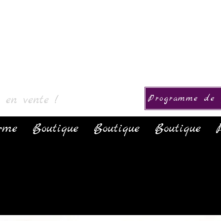
& 컬렉션
s en vente !
Programme de f
rme
Boutique
Boutique
Boutique