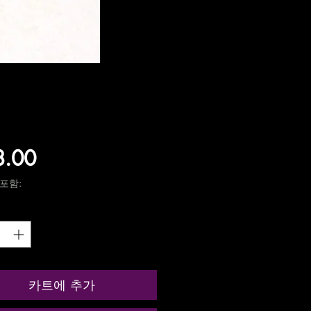
가
8.00
격
포함:
카트에 추가